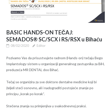
BASIC HANDS-ON TEČAJ:
SEMADOS® SC/SCX i RS/RSX u Bihaću
08/02/2020
Editor
Pozivamo Vas da prisustvujete radnom (Hands-on) tečaju Bego
Implantology sistem u organizaciji generalnog zastupnika za BiH,
preduzeća MR DENTAL doo Bihać.
Tečaj se organizira za sve doktore dentalne medicine koji bi
željeli steći osnovno, ali i nadograditi postojeće znanje po
principu „korak po korak“.
Stečena znanja su primjenjiva u svakodnevnoj praksi.