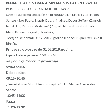
REHABILITATION OVER 4 IMPLANTS IN PATIENTS WITH
POSTERIOR SECTOR ATROPHIC JAWS”
.
Svim polaznicima tečaja će se predstaviti Dr. Marcio Garcia dos
Santos (Sāo Paulo, Brasil), Doc. prim.dr.sc. Davor Seifert (Zagreb,
Hrvatska), Dr. Leon Berislavić (Zagreb, Hrvatska) i dent. teh.
Mario Bosnar (Zagreb, Hrvatska).
Tečaj će se održati 08.06.2019. godine u hotelu Opal Exclusive u
Bihaću.
Prijave su otvorene do 31.05.2019. godine.
Cijena kotizacije iznosi 150,00KM.
Raspored cjelodnevnih predavanja:
09:00-09:15
Dobrodošlica
09:15-10:45
„Teoretski dio Multi Plus Concept-a“ – Dr. Marcio Garcia dos
Santos
10:45-11:00
Pauza
11:00-12:30