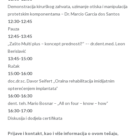
Demonstracija kirurškog zahvata, uzimanje otiska i manipulacija
protetskim komponentama – Dr. Marcio Garcia dos Santos
12:30-12:45
Pauza
12:45-13:45
„Zašto Multi plus – koncept prednosti?“ –- dr.dent.med. Leon
Berislavić
13:45-15:00
Ručak
15:00-16:00
doc.dr.sc. Davor Seifert „Oralna rehabilitacija imidijatnim
opterećenjem implantata“
16:00-16:30
dent. teh. Mario Bosnar – „All on four – know – how“
16:30-17:00
Diskusija i dodjela certifikata
Prijave i kontakt, kao i više informacija o ovom tečaju,