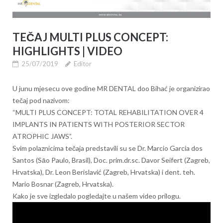
TEČAJ MULTI PLUS CONCEPT:
HIGHLIGHTS | VIDEO
25/07/2019
Editor
U junu mjesecu ove godine MR DENTAL doo Bihać je organizirao
tečaj pod nazivom:
“MULTI PLUS CONCEPT: TOTAL REHABILITATION OVER 4
IMPLANTS IN PATIENTS WITH POSTERIOR SECTOR
ATROPHIC JAWS”.
Svim polaznicima tečaja predstavili su se Dr. Marcio Garcia dos
Santos (Sāo Paulo, Brasil), Doc. prim.dr.sc. Davor Seifert (Zagreb,
Hrvatska), Dr. Leon Berislavić (Zagreb, Hrvatska) i dent. teh.
Mario Bosnar (Zagreb, Hrvatska).
Kako je sve izgledalo pogledajte u našem video prilogu.