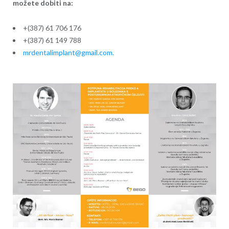
možete dobiti na:
+(387) 61 706 176
+(387) 61 149 788
mrdentalimplant@gmail.com.