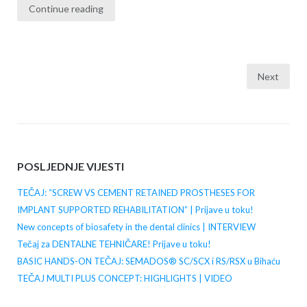
Continue reading
Next
Posts
navigation
POSLJEDNJE VIJESTI
TEČAJ: “SCREW VS CEMENT RETAINED PROSTHESES FOR
IMPLANT SUPPORTED REHABILITATION” | Prijave u toku!
New concepts of biosafety in the dental clinics | INTERVIEW
Tečaj za DENTALNE TEHNIČARE! Prijave u toku!
BASIC HANDS-ON TEČAJ: SEMADOS® SC/SCX i RS/RSX u Bihaću
TEČAJ MULTI PLUS CONCEPT: HIGHLIGHTS | VIDEO