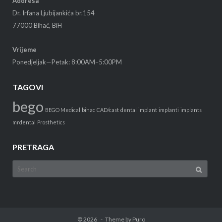
Addresa
Dr. Irfana Ljubijankića br.154
77000 Bihać, BiH
Vrijeme
Ponedjeljak—Petak: 8:00AM–5:00PM
TAGOVI
bego
BEGO Medical
bihac
CAD/cast
dental
implant
implanti
implants
mrdental
Prosthetics
PRETRAGA
Search
for:
© 2026
Theme by
Puro