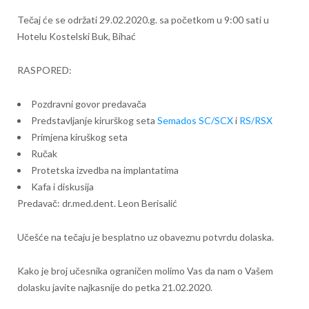
Tečaj će se održati 29.02.2020.g. sa početkom u 9:00 sati u
Hotelu Kostelski Buk, Bihać
RASPORED:
Pozdravni govor predavača
Predstavljanje kirurškog seta
Semados SC/SCX
i
RS/RSX
Primjena kiruškog seta
Ručak
Protetska izvedba na implantatima
Kafa i diskusija
Predavač: dr.med.dent. Leon Berisalić
Učešće na tečaju je besplatno uz obaveznu potvrdu dolaska.
Kako je broj učesnika ograničen molimo Vas da nam o Vašem
dolasku javite najkasnije do petka 21.02.2020.