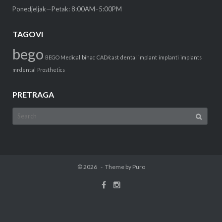
Ponedjeljak—Petak: 8:00AM–5:00PM
TAGOVI
bego
BEGO Medical
bihac
CAD/cast
dental
implant
implanti
implants
mrdental
Prosthetics
PRETRAGA
Search
for:
© 2026
Theme by
Puro