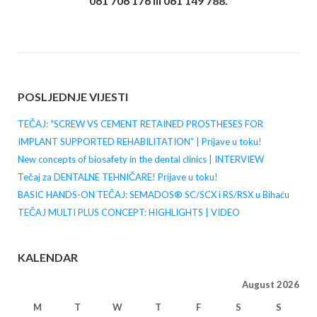
061 706 176 ili 061 149 788.
POSLJEDNJE VIJESTI
TEČAJ: “SCREW VS CEMENT RETAINED PROSTHESES FOR
IMPLANT SUPPORTED REHABILITATION” | Prijave u toku!
New concepts of biosafety in the dental clinics | INTERVIEW
Tečaj za DENTALNE TEHNIČARE! Prijave u toku!
BASIC HANDS-ON TEČAJ: SEMADOS® SC/SCX i RS/RSX u Bihaću
TEČAJ MULTI PLUS CONCEPT: HIGHLIGHTS | VIDEO
KALENDAR
August 2026
M
T
W
T
F
S
S