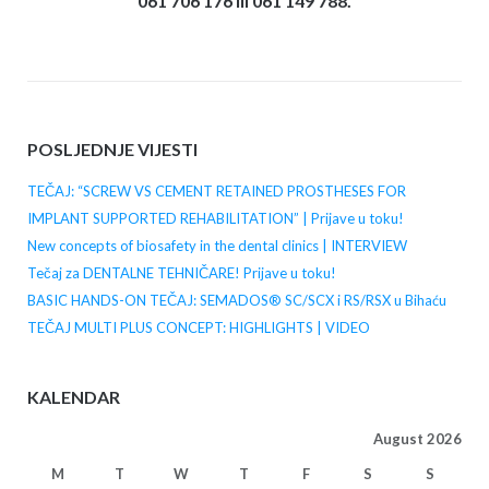
061 706 176 ili 061 149 788.
POSLJEDNJE VIJESTI
TEČAJ: “SCREW VS CEMENT RETAINED PROSTHESES FOR
IMPLANT SUPPORTED REHABILITATION” | Prijave u toku!
New concepts of biosafety in the dental clinics | INTERVIEW
Tečaj za DENTALNE TEHNIČARE! Prijave u toku!
BASIC HANDS-ON TEČAJ: SEMADOS® SC/SCX i RS/RSX u Bihaću
TEČAJ MULTI PLUS CONCEPT: HIGHLIGHTS | VIDEO
KALENDAR
August 2026
M
T
W
T
F
S
S