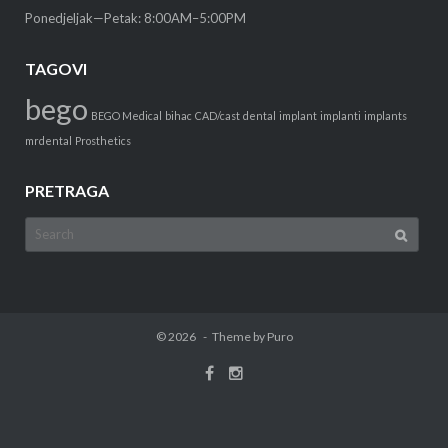
Ponedjeljak—Petak: 8:00AM–5:00PM
TAGOVI
bego
BEGO Medical
bihac
CAD/cast
dental
implant
implanti
implants
mrdental
Prosthetics
PRETRAGA
Search
for:
© 2026
Theme by
Puro