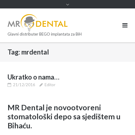
Glavni distributer BEGO implantata za BiH
Tag:
mrdental
Ukratko o nama…
21/12/2016
Editor
MR Dental je novootvoreni
stomatološki depo sa sjedištem u
Bihaću.