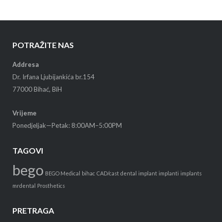
POTRAŽITE NAS
Addresa
Dr. Irfana Ljubijankića br.154
77000 Bihać, BiH
Vrijeme
Ponedjeljak—Petak: 8:00AM–5:00PM
TAGOVI
bego
BEGO Medical
bihac
CAD/cast
dental
implant
implanti
implants
mrdental
Prosthetics
PRETRAGA