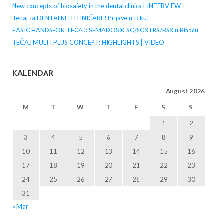
New concepts of biosafety in the dental clinics | INTERVIEW
Tečaj za DENTALNE TEHNIČARE! Prijave u toku!
BASIC HANDS-ON TEČAJ: SEMADOS® SC/SCX i RS/RSX u Bihaću
TEČAJ MULTI PLUS CONCEPT: HIGHLIGHTS | VIDEO
KALENDAR
August 2026
M
T
W
T
F
S
S
1
2
3
4
5
6
7
8
9
10
11
12
13
14
15
16
17
18
19
20
21
22
23
24
25
26
27
28
29
30
31
« Mar