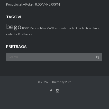
Ponedjeljak—Petak: 8:00AM–5:00PM
TAGOVI
bego
BEGO Medical
bihac
CAD/cast
dental
implant
implanti
implants
mrdental
Prosthetics
PRETRAGA
Search
for:
© 2026
Theme by
Puro