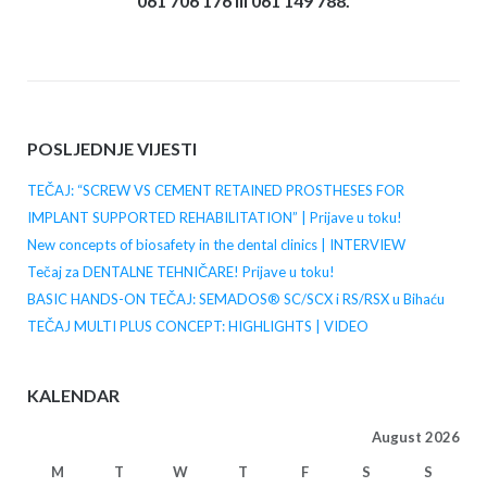
061 706 176 ili 061 149 788.
POSLJEDNJE VIJESTI
TEČAJ: “SCREW VS CEMENT RETAINED PROSTHESES FOR
IMPLANT SUPPORTED REHABILITATION” | Prijave u toku!
New concepts of biosafety in the dental clinics | INTERVIEW
Tečaj za DENTALNE TEHNIČARE! Prijave u toku!
BASIC HANDS-ON TEČAJ: SEMADOS® SC/SCX i RS/RSX u Bihaću
TEČAJ MULTI PLUS CONCEPT: HIGHLIGHTS | VIDEO
KALENDAR
August 2026
M
T
W
T
F
S
S