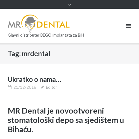
Glavni distributer BEGO implantata za BiH
Tag:
mrdental
Ukratko o nama…
21/12/2016
Editor
MR Dental je novootvoreni
stomatološki depo sa sjedištem u
Bihaću.