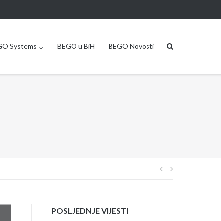
GO Systems
BEGO u BiH
BEGO Novosti
Post
navigation
POSLJEDNJE VIJESTI