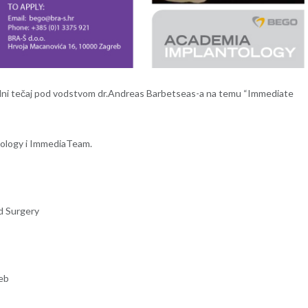
edni tečaj pod vodstvom dr.Andreas Barbetseas-a na temu “Immediate
tology i ImmediaTeam.
d Surgery
reb