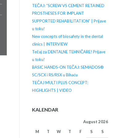
TEČAJ: “SCREW VS CEMENT RETAINED
PROSTHESES FOR IMPLANT
SUPPORTED REHABILITATION” | Prijave
u toku!
New concepts of biosafety in the dental
clinics | INTERVIEW
Tečaj za DENTALNE TEHNIČARE! Prijave
u toku!
BASIC HANDS-ON TEČAJ: SEMADOS®
SC/SCX i RS/RSX u Bihaću
TEČAJ MULTI PLUS CONCEPT:
HIGHLIGHTS | VIDEO
KALENDAR
August 2026
M
T
W
T
F
S
S