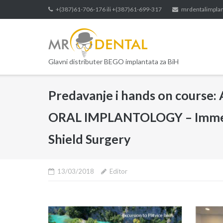
Skip
+(387)61-706-176 ili +(387)61-699-317
mrdentalimpla
to
content
Glavni distributer BEGO implantata za BiH
Predavanje i hands on cour
ORAL IMPLANTOLOGY – Immedi
Shield Surgery
13/03/2018
Editor