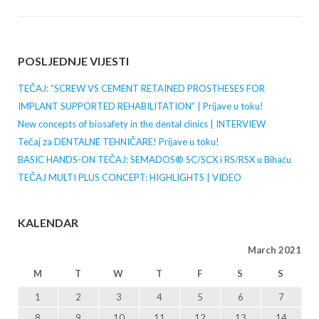
POSLJEDNJE VIJESTI
TEČAJ: “SCREW VS CEMENT RETAINED PROSTHESES FOR
IMPLANT SUPPORTED REHABILITATION” | Prijave u toku!
New concepts of biosafety in the dental clinics | INTERVIEW
Tečaj za DENTALNE TEHNIČARE! Prijave u toku!
BASIC HANDS-ON TEČAJ: SEMADOS® SC/SCX i RS/RSX u Bihaću
TEČAJ MULTI PLUS CONCEPT: HIGHLIGHTS | VIDEO
KALENDAR
March 2021
M
T
W
T
F
S
S
1
2
3
4
5
6
7
8
9
10
11
12
13
14