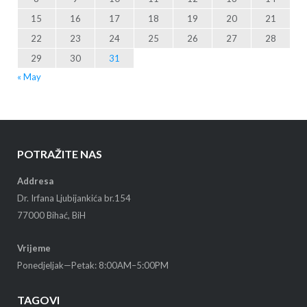
15
16
17
18
19
20
21
22
23
24
25
26
27
28
29
30
31
« May
POTRAŽITE NAS
Addresa
Dr. Irfana Ljubijankića br.154
77000 Bihać, BiH
Vrijeme
Ponedjeljak—Petak: 8:00AM–5:00PM
TAGOVI