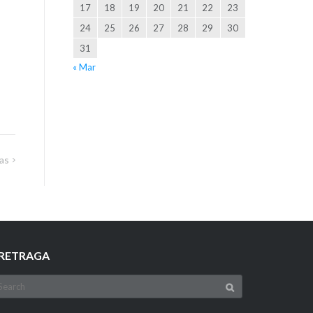
17
18
19
20
21
22
23
24
25
26
27
28
29
30
31
« Mar
as
RETRAGA
earch
r: