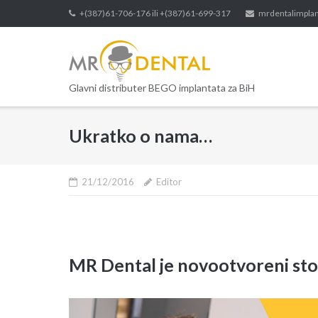
Skip
+(387)61-706-176 ili +(387)61-699-317
mrdentalimpla
to
content
Glavni distributer BEGO implantata za BiH
Ukratko o nama…
21/12/2016
Editor
MR Dental je novootvoreni sto