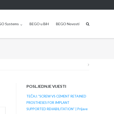
GO Systems
BEGO u BiH
BEGO Novosti
Post
navigation
POSLJEDNJE VIJESTI
TEČAJ: “SCREW VS CEMENT RETAINED
PROSTHESES FOR IMPLANT
SUPPORTED REHABILITATION” | Prijave