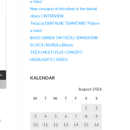
u toku!
New concepts of biosafety in the dental
clinics | INTERVIEW
Tečaj za DENTALNE TEHNIČARE! Prijave
u toku!
BASIC HANDS-ON TEČAJ: SEMADOS®
SC/SCX i RS/RSX u Bihaću
TEČAJ MULTI PLUS CONCEPT:
HIGHLIGHTS | VIDEO
KALENDAR
August 2026
M
T
W
T
F
S
S
1
2
3
4
5
6
7
8
9
i
10
11
12
13
14
15
16