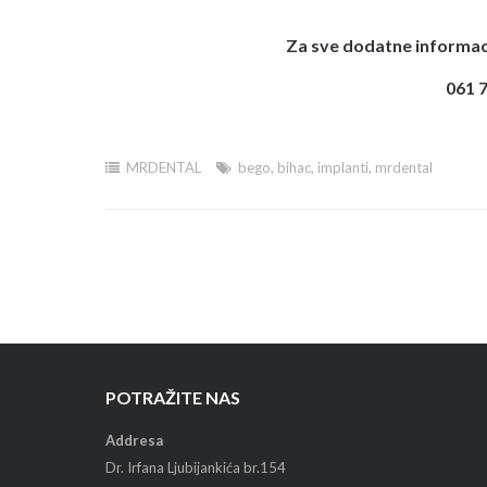
Za sve dodatne informac
061 7
MRDENTAL
bego
,
bihac
,
implanti
,
mrdental
Post
navigation
POTRAŽITE NAS
Addresa
Dr. Irfana Ljubijankića br.154