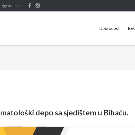
nt@gmail.com
Dobrodošli
BE
matološki depo sa sjedištem u Bihaću.