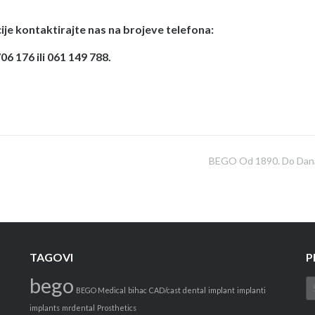
ije kontaktirajte nas
na brojeve telefona:
06 176 ili 061 149 788.
BEGO Od 1890. Do Dan
TAGOVI
P
bego
S
BEGO Medical
bihac
CAD/cast
dental
implant
implanti
fo
implants
mrdental
Prosthetics