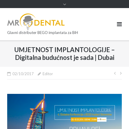
Glavni distributer BEGO implantata za BiH
UMJETNOST IMPLANTOLOGIJE –
Digitalna budućnost je sada | Dubai
02/10/2017
Editor
Post
navi