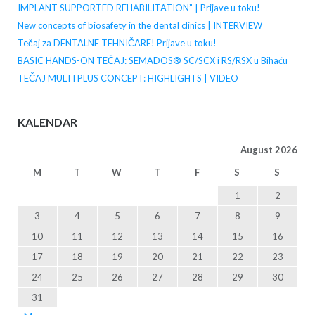
IMPLANT SUPPORTED REHABILITATION” | Prijave u toku!
New concepts of biosafety in the dental clinics | INTERVIEW
Tečaj za DENTALNE TEHNIČARE! Prijave u toku!
BASIC HANDS-ON TEČAJ: SEMADOS® SC/SCX i RS/RSX u Bihaću
TEČAJ MULTI PLUS CONCEPT: HIGHLIGHTS | VIDEO
KALENDAR
August 2026
M
T
W
T
F
S
S
1
2
3
4
5
6
7
8
9
10
11
12
13
14
15
16
17
18
19
20
21
22
23
24
25
26
27
28
29
30
31