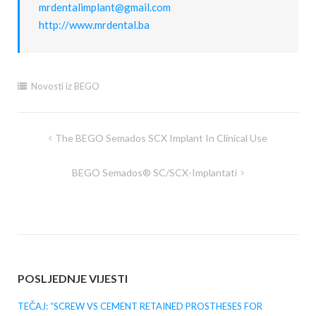
mrdentalimplant@gmail.com
http://www.mrdental.ba
Novosti iz BEGO
The BEGO Semados SCX Implant In Clinical Use
Post
navigation
BEGO Semados® SC/SCX-Implantati
POSLJEDNJE VIJESTI
TEČAJ: “SCREW VS CEMENT RETAINED PROSTHESES FOR