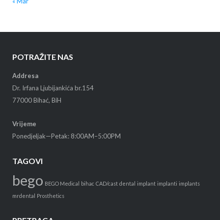
« Mar
POTRAŽITE NAS
Addresa
Dr. Irfana Ljubijankića br.154
77000 Bihać, BiH
Vrijeme
Ponedjeljak—Petak: 8:00AM–5:00PM
TAGOVI
bego
BEGO Medical
bihac
CAD/cast
dental
implant
implanti
implants
mrdental
Prosthetics